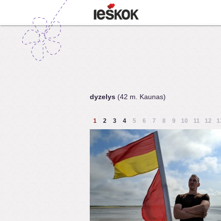
dyzelys
(42 m. Kaunas)
1
2
3
4
5
6
7
8
9
10
11
12
1