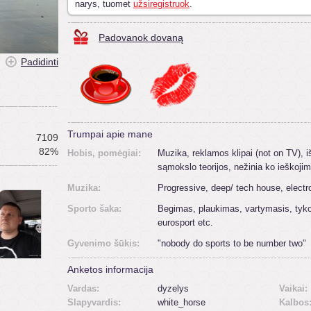
narys, tuomet
užsiregistruok
.
Padovanok dovaną
Padidinti
Trumpai apie mane
7109
82%
Hobis, pomėgiai:
Muzika, reklamos klipai (not on TV), 
sąmokslo teorijos, nežinia ko ieškojima
Muzika:
Progressive, deep/ tech house, elect
Sporto šaka:
Begimas, plaukimas, vartymasis, tyko
eurosport etc.
Gyvenimo šūkis:
"nobody do sports to be number two"
Anketos informacija
Vardas:
dyzelys
Vaikai:
Slapyvardis:
white_horse
Kalbos