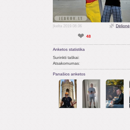
Dėlionė
Įkelta 2019.08.06
❤
48
Anketos statistika
Surinkti taškai:
Atsakomumas:
Panašios anketos