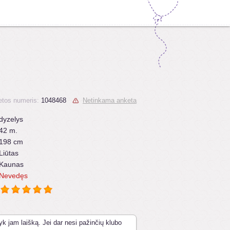
tos numeris:
1048468
Netinkama anketa
dyzelys
42 m.
198 cm
Liūtas
Kaunas
Nevedęs
yk jam laišką. Jei dar nesi pažinčių klubo