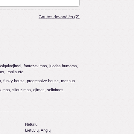
Gautos dovanėlės (2)
išsigalvojimai, fantazavimas, juodas humoras,
s, ironija etc.
ro, funky house, progressive house, mashup
jimas, sliauzimas, ejimas, selinimas,
Neturiu
:
Lietuvių, Anglų