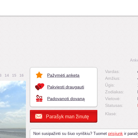
Anke
Vardas:
Pažymėti anketą
3
14
15
16
Amžius:
Ūgis:
Pakviesti draugauti
Zodiakas:
Padovanoti dovaną
Vietovė:
Statusas:
Klasė:
Parašyk man žinutę
Nori susipažinti su šiuo vyriškiu? Tuomet
prisijunk
ir paraš